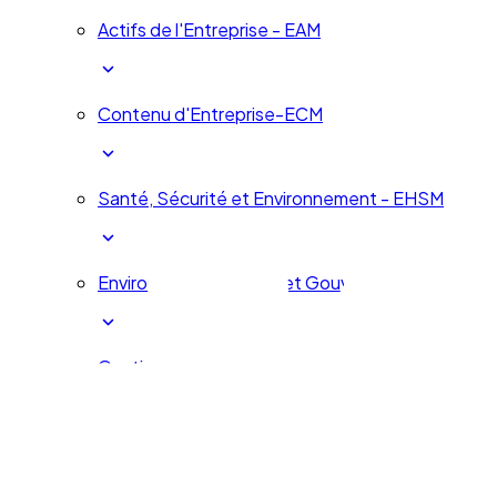
Actifs de l'Entreprise - EAM
Contenu d'Entreprise-ECM
Santé, Sécurité et Environnement - EHSM
Environnement, Social et Gouvernance d'Entrepr
Gestion des services d'entreprise - ESM
Gouvernance, Risques et Compliance - GRC