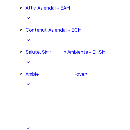
Attivi Aziendali - EAM
Contenuti Aziendali - ECM
Salute, Sicurezza e Ambiente - EHSM
Ambientale, Sociale e Governance Aziendale – 
Gestione dei Servizi Aziendali - ESM
Governance, Rischi e Compliance - GRC