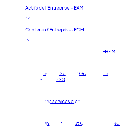
Actifs de l'Entreprise - EAM
Contenu d'Entreprise-ECM
Santé, Sécurité et Environnement - EHSM
Environnement, Social et Gouvernance
d'Entreprise - ESG
Gestion des services d'entreprise - ESM
Gouvernance, Risques et Compliance - GRC