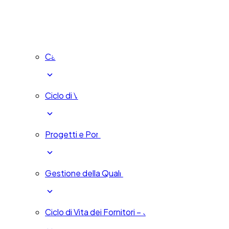
Sviluppo umano - HDM
Cambiamenti e Innovazione - ICM
Ciclo di Vita del Prodotto - PLM
Progetti e Portfolio – PPM
Gestione della Qualità – QMS
Ciclo di Vita dei Fornitori – SLM