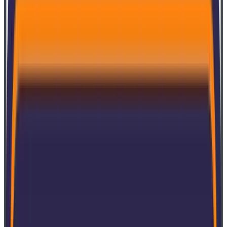
Mitarbeiter
Mehr über SoftExpert
Einige Erfolgsgeschichten
Land
Branche
Lösung