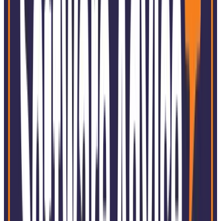
Branchen
Unabhängig von der Unternehmensgröße oder dem
Marktsektor bietet SoftExpert die umfassendste
webbasierte integrierte Lösung, um die Implementierung,
Ausführung, Kontrolle und Überwachung mehrerer
Geschäftsapplikationen zu vereinfachen und zu
optimieren.