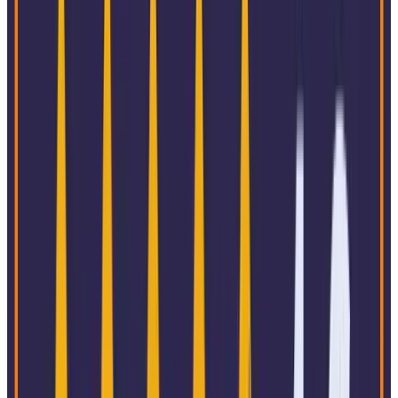
Konsumgüter
Bildung
Bergbau und Metallurgie
Pharma und Biowissenschaften
Vorschriften