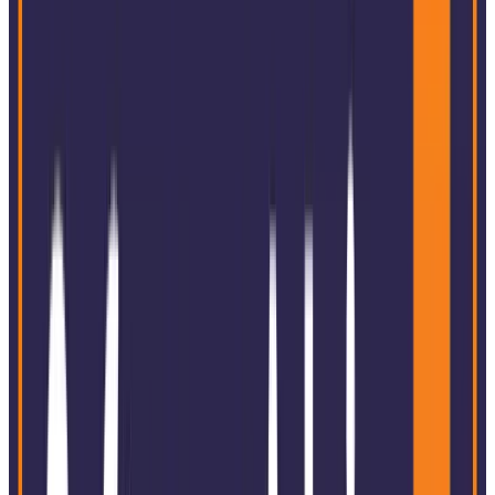
1
/
5
Globales Denken mit lokalem Service