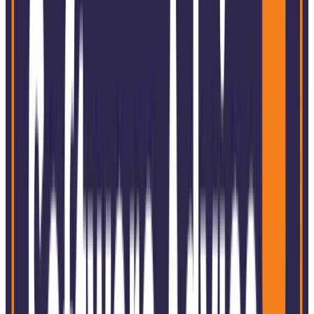
Die globale Präsenz von SoftExpert mit Aktivitäten auf
jedem Kontinent fördert das Wachstum, indem ein starker,
personalisierter Service angeboten wird, der auf jeden
lokalen Markt zugeschnitten ist.