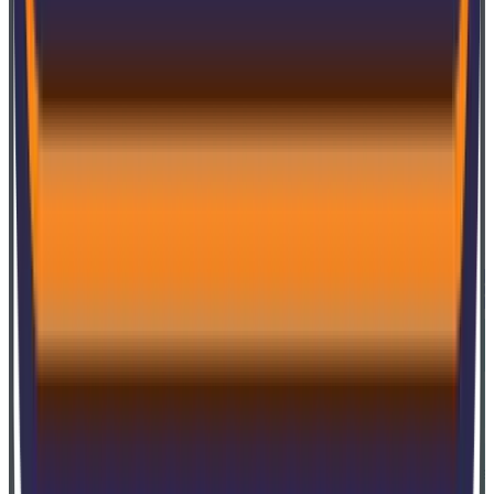
SoftExpert stellt durch seine bewährte Methodik
eine erfolgreiche Projektdurchführung sicher,
reduziert Implementierungszeiten und Risiken und
passt Lösungen an die Bedürfnisse der Kunden an
.
Der Hosting-Service bietet die Infrastruktur, den Support
und das Management, die erforderlich sind, um
SoftExpert-Lösungen remote zu betreiben, wodurch IT-
Kosten gesenkt und die Leistung verbessert werden.