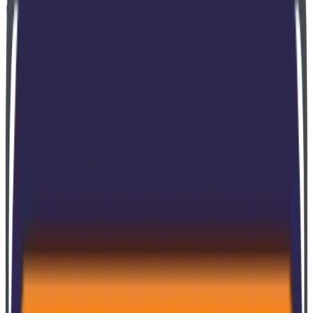
Kunden
3 Millionen
Nutzer
50
Länder
300
Partner
1995
SoftExpert entstand
+900