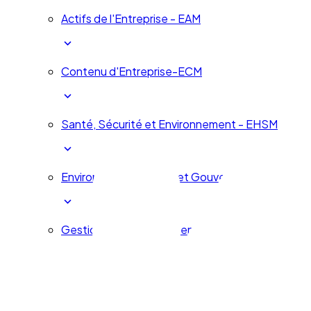
Actifs de l'Entreprise - EAM
Contenu d'Entreprise-ECM
Santé, Sécurité et Environnement - EHSM
Environnement, Social et Gouvernance d'Entrepr
Gestion des services d'entreprise - ESM
Gouvernance, Risques et Compliance - GRC