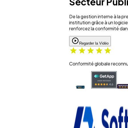
Secteur Publ
Visualisez la démo complète
De la gestion interne à la p
institution grâce à un logici
Langue : Français
renforcez la conformité dans
Visualisez la démo complète
Regarder la Vidéo
Conformité globale reconnu