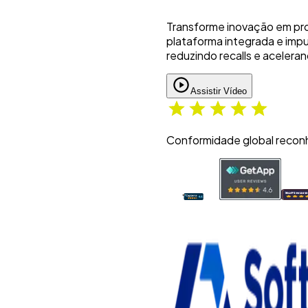
Visualize a demo completa
Transforme inovação em pro
plataforma integrada e imp
reduzindo recalls e aceler
Idioma: Português
Visualize a demo completa
Assistir Vídeo
Conformidade global recon