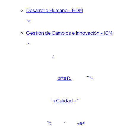
Desarrollo Humano - HDM
Gestión de Cambios e Innovación - ICM
Ciclo de Vida del Producto - PLM
Proyectos y Portafolios - PPM
Gestión de la Calidad - QMS
Ciclo de Vida de los Proveedores - SLM