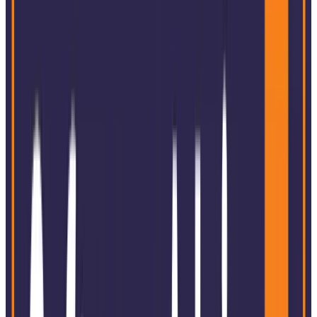
1
/
6
Pensamento Global com