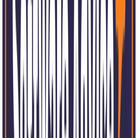
Indústrias
Independentemente do tamanho da empresa ou do setor
de mercado, a SoftExpert oferece a mais completa
solução integrada baseada na web para simplificar e
agilizar a implementação, execução, controle e
monitoramento de múltiplas demandas de aplicações de
negócios.