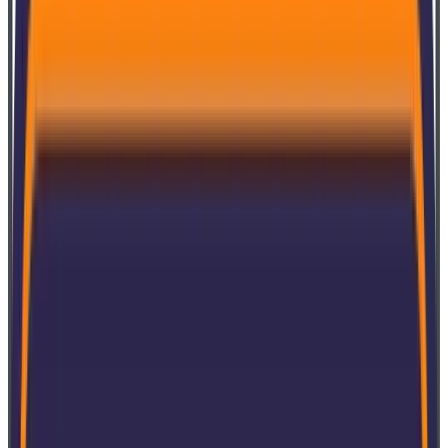
Mais sobre a SoftExpert
Algumas histórias de sucesso
Solução
País
Indústria