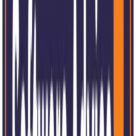
Atendimento Local
A presença global da SoftExpert, com operações em
todos os continentes, impulsiona seu crescimento ao
oferecer um serviço forte e personalizado, adaptado a
cada mercado local.