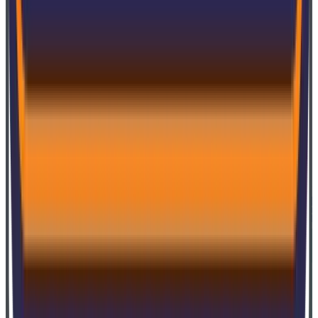
A SoftExpert garante a execução bem-sucedida dos
projetos utilizando sua metodologia comprovada,
reduzindo o tempo de implementação e os riscos, ao
mesmo tempo em que personaliza as soluções para
atender às necessidades dos clientes.
O serviço de
hospedagem fornece a infraestrutura, suporte e
gerenciamento necessários para operar as soluções da
SoftExpert remotamente, reduzindo os custos de TI e
melhorando o desempenho.